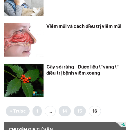
Viêm mũi và cách điều trị viêm mũi
Cây sói rừng – Dược liệu \”vàng \”
điều trị bệnh viêm xoang
« Trước
1
…
14
15
16
CHUYÊN GIA TƯ VẤN