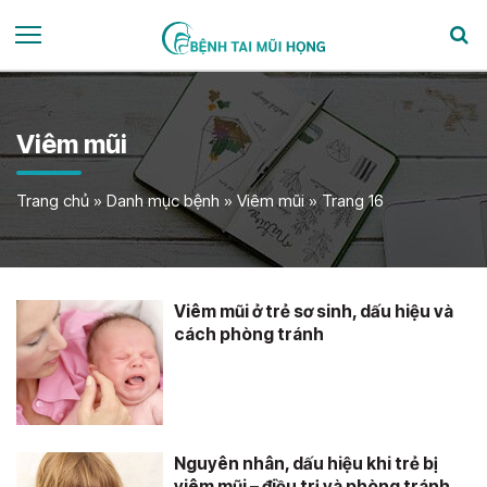
Viêm mũi
Trang chủ
»
Danh mục bệnh
»
Viêm mũi
»
Trang 16
Viêm mũi ở trẻ sơ sinh, dấu hiệu và
cách phòng tránh
Nguyên nhân, dấu hiệu khi trẻ bị
viêm mũi – điều trị và phòng tránh