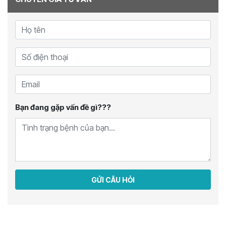
Bạn đang gặp vấn đề gì???
GỬI CÂU HỎI