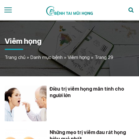
Viêm họng
Trang chủ
»
Danh mục bệnh
»
Viêm họng
»
Trang 29
Điều trị viêm họng mãn tính cho
người lớn
Những mẹo trị viêm đau rát họng
hiệu quả nhất