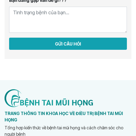
Bạn đang gặp vấn đề gì???
GỬI CÂU HỎI
TRANG THÔNG TIN KHOA HỌC VỀ ĐIỀU TRỊ BỆNH TAI MŨI
HỌNG
Tổng hợp kiến thức về bệnh tai mũi họng và cách chăm sóc cho
người bệnh