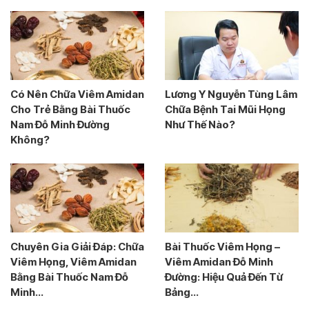
Có Nên Chữa Viêm Amidan
Lương Y Nguyễn Tùng Lâm
Cho Trẻ Bằng Bài Thuốc
Chữa Bệnh Tai Mũi Họng
Nam Đỗ Minh Đường
Như Thế Nào?
Không?
Chuyên Gia Giải Đáp: Chữa
Bài Thuốc Viêm Họng –
Viêm Họng, Viêm Amidan
Viêm Amidan Đỗ Minh
Bằng Bài Thuốc Nam Đỗ
Đường: Hiệu Quả Đến Từ
Minh...
Bảng...