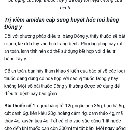
Sử dụng các loại thuốc Tây y để đẩy lùi triệu chứng của
bệnh
Trị viêm amidan cấp sung huyết hốc mủ bằng
Đông y
Đối với phương pháp điều trị bằng Đông y, thầy thuốc sẽ bắt
mạch, kê đơn tùy vào tình trạng bệnh. Phương pháp này rất
an toàn, lành tính nên có thể sử dụng kết hợp với điều trị
bằng Tây y.
Để an toàn, bạn hãy tham khảo ý kiến của bác sĩ về các loại
thuốc đang dùng có hòa hợp với các vị thuốc Đông y hay
không Một số bài thuốc Đông y thường được sử dụng để
điều trị bệnh này bao gồm:
Bài thuốc số 1
: ngưu bàng tử 12g, ngân hoa 36g, bạc hà 6g,
cát cánh 6g, liên kiều 20g, hoàng cầm 4g, cam thảo 4g, mã
thầy 4g, xuyên tiêu 4g. Tất cả cho vào sắc cùng 1 lít nước
cho đến khi thuốc cạn còn 300ml thì tắt bếp. Mỗi ngày uống