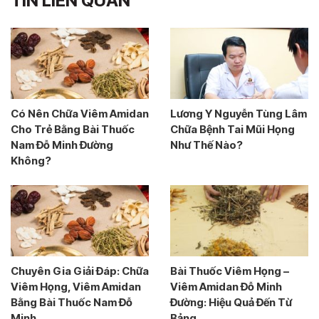
TIN LIÊN QUAN
Có Nên Chữa Viêm Amidan
Lương Y Nguyễn Tùng Lâm
Cho Trẻ Bằng Bài Thuốc
Chữa Bệnh Tai Mũi Họng
Nam Đỗ Minh Đường
Như Thế Nào?
Không?
Chuyên Gia Giải Đáp: Chữa
Bài Thuốc Viêm Họng –
Viêm Họng, Viêm Amidan
Viêm Amidan Đỗ Minh
Bằng Bài Thuốc Nam Đỗ
Đường: Hiệu Quả Đến Từ
Minh...
Bảng...