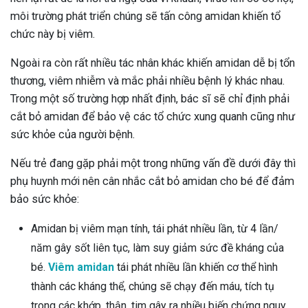
môi trường phát triển chúng sẽ tấn công amidan khiến tổ
chức này bị viêm.
Ngoài ra còn rất nhiều tác nhân khác khiến amidan dễ bị tổn
thương, viêm nhiễm và mắc phải nhiều bệnh lý khác nhau.
Trong một số trường hợp nhất định, bác sĩ sẽ chỉ định phải
cắt bỏ amidan để bảo vệ các tổ chức xung quanh cũng như
sức khỏe của người bệnh.
Nếu trẻ đang gặp phải một trong những vấn đề dưới đây thì
phụ huynh mới nên cân nhắc cắt bỏ amidan cho bé để đảm
bảo sức khỏe:
Amidan bị viêm mạn tính, tái phát nhiều lần, từ 4 lần/
năm gây sốt liên tục, làm suy giảm sức đề kháng của
bé.
Viêm amidan
tái phát nhiều lần khiến cơ thể hình
thành các kháng thể, chúng sẽ chạy đến máu, tích tụ
trong các khớp, thận, tim gây ra nhiều biến chứng nguy