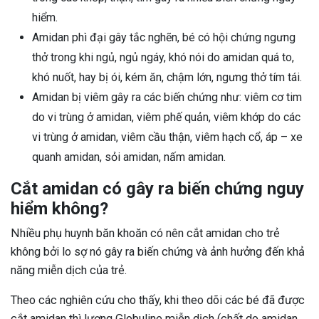
hiểm.
Amidan phì đại gây tắc nghẽn, bé có hội chứng ngưng
thở trong khi ngủ, ngủ ngáy, khó nói do amidan quá to,
khó nuốt, hay bị ói, kém ăn, chậm lớn, ngưng thở tím tái.
Amidan bị viêm gây ra các biến chứng như: viêm cơ tim
do vi trùng ở amidan, viêm phế quản, viêm khớp do các
vi trùng ở amidan, viêm cầu thận, viêm hạch cổ, áp – xe
quanh amidan, sỏi amidan, nấm amidan.
Cắt amidan có gây ra biến chứng nguy
hiểm không?
Nhiều phụ huynh băn khoăn có nên cắt amidan cho trẻ
không bởi lo sợ nó gây ra biến chứng và ảnh hưởng đến khả
năng miễn dịch của trẻ.
Theo các nghiên cứu cho thấy, khi theo dõi các bé đã được
cắt amidan thì lượng Globuline miễn dịch (chất do amidan