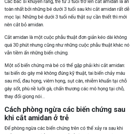
Các bác sĩ khuyên rằng, trẻ từ 3 tuổi trở lên cắt amidan là an
toàn nhất bởi những bé dưới 3 tuổi sau khi cắt amidan rất dễ
mọc lại. Những bé dưới 3 tuổi nếu thật sự cần thiết thì mới
nên cắt bỏ amidan.
Cắt amidan là một cuộc phẫu thuật đơn giản kéo dài không
quá 30 phút nhưng cũng như những cuộc phẫu thuật khác nó
vẫn tiềm ẩn những biến chứng.
Một số biến chứng mà bé có thể gặp phải khi cắt amidan:
tai biến do gây mê không đúng kỹ thuật, tai biến chảy máu
sau mổ, đau họng, viêm họng, sụt cân, nhiễm khuẩn tại chỗ
gây sốt, phù nề lưỡi gà, chấn thương các mô họng tại chỗ,
thay đổi giọng nói…
Cách phòng ngừa các biến chứng sau
khi cắt amidan ở trẻ
Để phòng ngừa các biến chứng trên có thể xảy ra sau khi