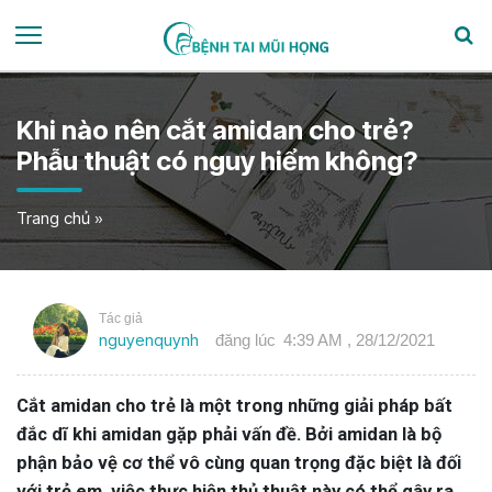
Khi nào nên cắt amidan cho trẻ?
Phẫu thuật có nguy hiểm không?
Trang chủ
»
Tác giả
nguyenquynh
đăng lúc
4:39 AM , 28/12/2021
Cắt amidan cho trẻ là một trong những giải pháp bất
đắc dĩ khi amidan gặp phải vấn đề. Bởi amidan là bộ
phận bảo vệ cơ thể vô cùng quan trọng đặc biệt là đối
với trẻ em. việc thực hiện thủ thuật này có thể gây ra