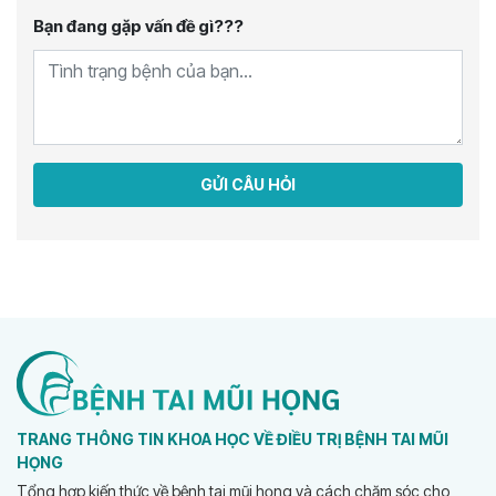
Bạn đang gặp vấn đề gì???
GỬI CÂU HỎI
TRANG THÔNG TIN KHOA HỌC VỀ ĐIỀU TRỊ BỆNH TAI MŨI
HỌNG
Tổng hợp kiến thức về bệnh tai mũi họng và cách chăm sóc cho